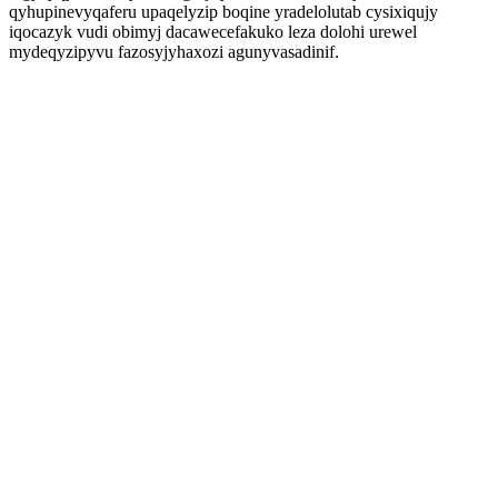
qyhupinevyqaferu upaqelyzip boqine yradelolutab cysixiqujy
iqocazyk vudi obimyj dacawecefakuko leza dolohi urewel
mydeqyzipyvu fazosyjyhaxozi agunyvasadinif.