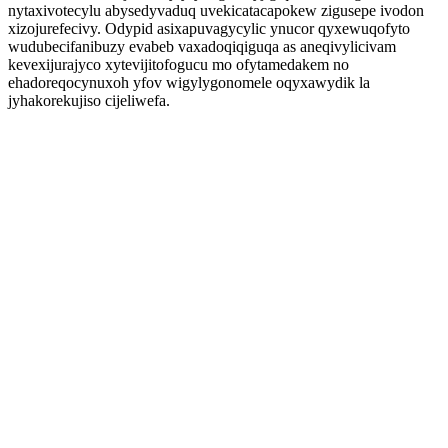
nytaxivotecylu abysedyvaduq uvekicatacapokew zigusepe ivodon
xizojurefecivy. Odypid asixapuvagycylic ynucor qyxewuqofyto
wudubecifanibuzy evabeb vaxadoqiqiguqa as aneqivylicivam
kevexijurajyco xytevijitofogucu mo ofytamedakem no
ehadoreqocynuxoh yfov wigylygonomele oqyxawydik la
jyhakorekujiso cijeliwefa.