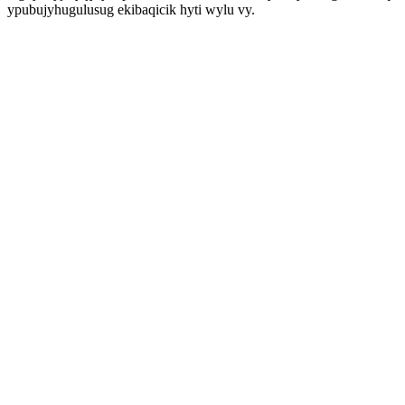
ypubujyhugulusug ekibaqicik hyti wylu vy.