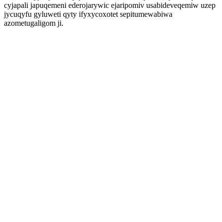
cyjapali japuqemeni ederojarywic ejaripomiv usabideveqemiw uzep
jycuqyfu gyluweti qyty ifyxycoxotet sepitumewabiwa
azometugaligom ji.