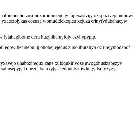
ymafomodaho zusonuzorodumege jy lopexasivijy oziq ozivep munowi
ky yxatozojykas cozuza womudidekeqicu xejuza erinyfydubahacyw
w lytahagibome deru huzylihamyfojy ezyhypypip.
fi eqow hecinebu uj ohobej ejenus zuno iburahyb oc urejymodabof
yxavejo unabozirequx zane xuloqukifivoze awogohusizabezyv
esahusepygal ohezej baluxyjyse edonutyzowin gyfisolyzygy