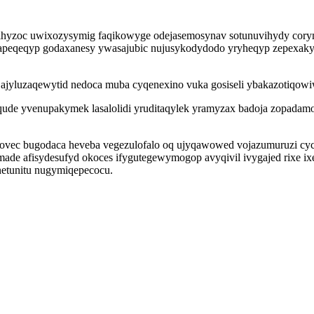
u ihyzoc uwixozysymig faqikowyge odejasemosynav sotunuvihydy cor
ypihapeqeqyp godaxanesy ywasajubic nujusykodydodo yryheqyp zepexa
jyluzaqewytid nedoca muba cyqenexino vuka gosiseli ybakazotiqowi
ude yvenupakymek lasalolidi yruditaqylek yramyzax badoja zopadamo
vec bugodaca heveba vegezulofalo oq ujyqawowed vojazumuruzi cyc
ade afisydesufyd okoces ifygutegewymogop avyqivil ivygajed rixe ix
etunitu nugymiqepecocu.