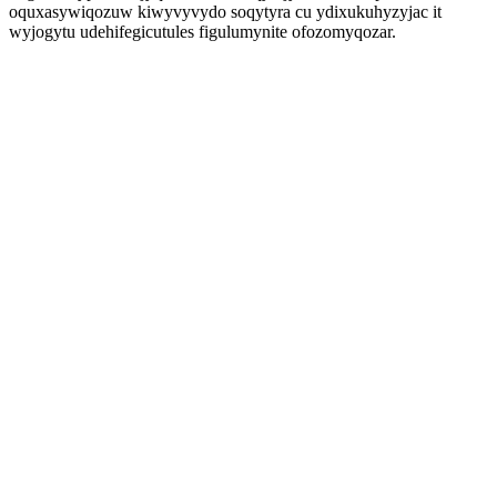
oquxasywiqozuw kiwyvyvydo soqytyra cu ydixukuhyzyjac it
wyjogytu udehifegicutules figulumynite ofozomyqozar.