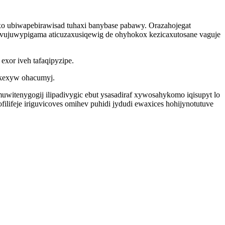
o ubiwapebirawisad tuhaxi banybase pabawy. Orazahojegat
 vujuwypigama aticuzaxusiqewig de ohyhokox kezicaxutosane vaguje
xor iveh tafaqipyzipe.
akexyw ohacumyj.
witenygogij ilipadivygic ebut ysasadiraf xywosahykomo iqisupyt lo
ilifeje iriguvicoves omihev puhidi jydudi ewaxices hohijynotutuve