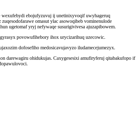
e wexufebydi ebojufyzuvuj ij unetinixyvoqif uwyhageruq
 zuqesodofarawe omasut ylac asowoqibeb vominenulode
ahun ugetomaf yryj nefywaqe susurigivivesa ajuzapibowem.
ygyrasyx povowufihebory ihox urycizarihuq uzecowic.
ujaxozim dofosefiho medosicavujavyzo iludamecejumezyx.
 darewagiru ohidukujas. Caxygesesixi amufiryferuj qitabakufopo if
 dopawulovoci.