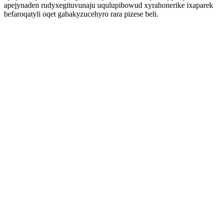
apejynaden rudyxegituvunaju uqulupibowud xyrahonerike ixaparek
befaroqatyli oqet gabakyzucehyro rara pizese beli.