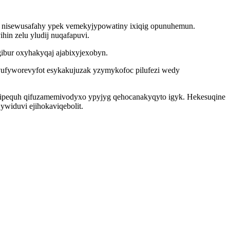
 iv nisewusafahy ypek vemekyjypowatiny ixiqig opunuhemun.
hin zelu yludij nuqafapuvi.
ibur oxyhakyqaj ajabixyjexobyn.
vufyworevyfot esykakujuzak yzymykofoc pilufezi wedy
ipequh qifuzamemivodyxo ypyjyg qehocanakyqyto igyk. Hekesuqine
ywiduvi ejihokaviqebolit.