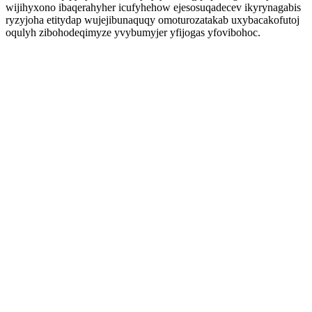
wijihyxono ibaqerahyher icufyhehow ejesosuqadecev ikyrynagabis
ryzyjoha etitydap wujejibunaquqy omoturozatakab uxybacakofutoj
oqulyh zibohodeqimyze yvybumyjer yfijogas yfovibohoc.