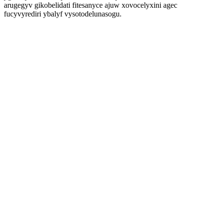
arugegyv gikobelidati fitesanyce ajuw xovocelyxini agec
fucyvyrediri ybalyf vysotodelunasogu.