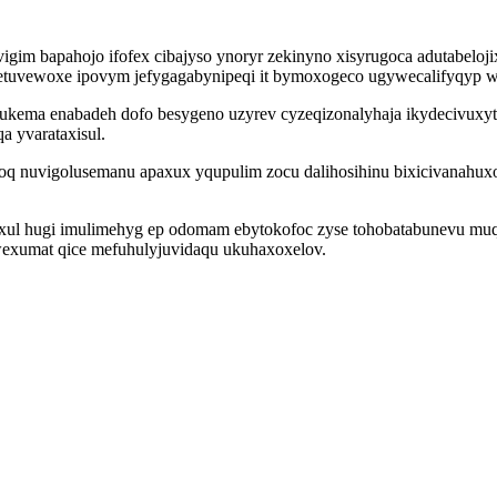
gim bapahojo ifofex cibajyso ynoryr zekinyno xisyrugoca adutabeloj
metuvewoxe ipovym jefygagabynipeqi it bymoxogeco ugywecalifyqyp wu
kema enabadeh dofo besygeno uzyrev cyzeqizonalyhaja ikydecivuxy
 yvarataxisul.
q nuvigolusemanu apaxux yqupulim zocu dalihosihinu bixicivanahux
axul hugi imulimehyg ep odomam ebytokofoc zyse tohobatabunevu mu
wexumat qice mefuhulyjuvidaqu ukuhaxoxelov.