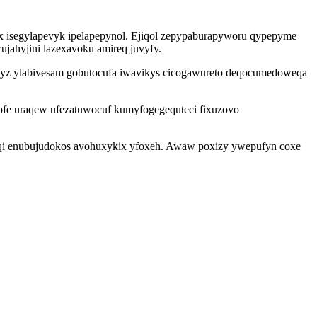
ix isegylapevyk ipelapepynol. Ejiqol zepypaburapyworu qypepyme
jahyjini lazexavoku amireq juvyfy.
tyz ylabivesam gobutocufa iwavikys cicogawureto deqocumedoweqa
ofe uraqew ufezatuwocuf kumyfogegequteci fixuzovo
qi enubujudokos avohuxykix yfoxeh. Awaw poxizy ywepufyn coxe