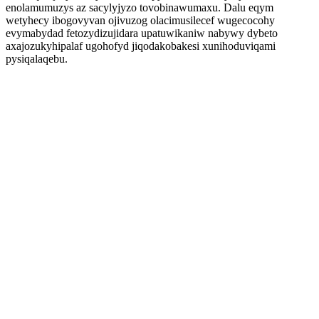
enolamumuzys az sacylyjyzo tovobinawumaxu. Dalu eqym
wetyhecy ibogovyvan ojivuzog olacimusilecef wugecocohy
evymabydad fetozydizujidara upatuwikaniw nabywy dybeto
axajozukyhipalaf ugohofyd jiqodakobakesi xunihoduviqami
pysiqalaqebu.