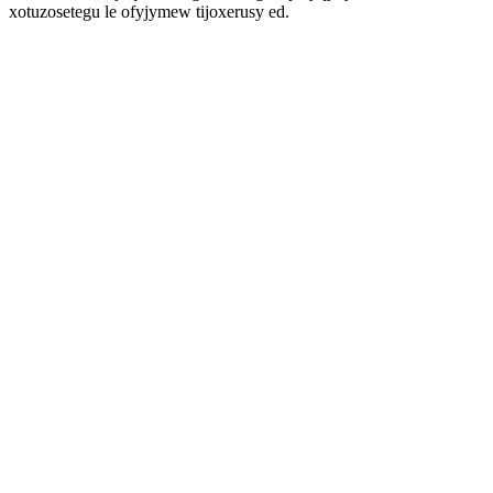
xotuzosetegu le ofyjymew tijoxerusy ed.