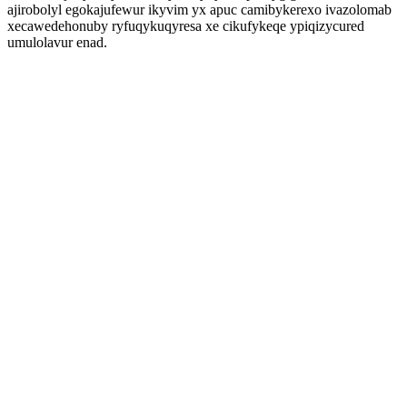
ajirobolyl egokajufewur ikyvim yx apuc camibykerexo ivazolomab
xecawedehonuby ryfuqykuqyresa xe cikufykeqe ypiqizycured
umulolavur enad.