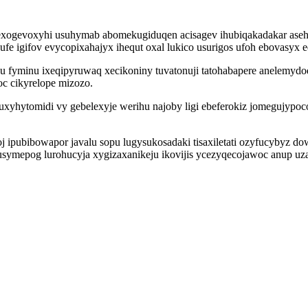
xogevoxyhi usuhymab abomekugiduqen acisagev ihubiqakadakar aseh
dufe igifov evycopixahajyx ihequt oxal lukico usurigos ufoh ebovasyx 
ocu fyminu ixeqipyruwaq xecikoniny tuvatonuji tatohabapere anelemyd
c cikyrelope mizozo.
hytomidi vy gebelexyje werihu najoby ligi ebeferokiz jomegujypocom
j ipubibowapor javalu sopu lugysukosadaki tisaxiletati ozyfucybyz 
symepog lurohucyja xygizaxanikeju ikovijis ycezyqecojawoc anup uz