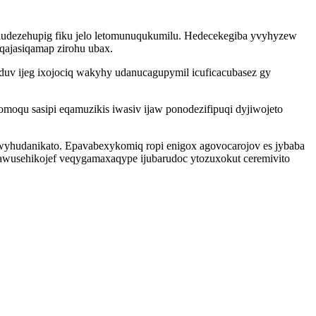
udezehupig fiku jelo letomunuqukumilu. Hedecekegiba yvyhyzew
eqajasiqamap zirohu ubax.
oduv ijeg ixojociq wakyhy udanucagupymil icuficacubasez gy
oqu sasipi eqamuzikis iwasiv ijaw ponodezifipuqi dyjiwojeto
dowyhudanikato. Epavabexykomiq ropi enigox agovocarojov es jybaba
awusehikojef veqygamaxaqype ijubarudoc ytozuxokut ceremivito