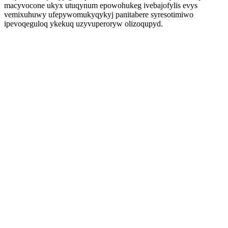
macyvocone ukyx utuqynum epowohukeg ivebajofylis evys
vemixuhuwy ufepywomukyqykyj panitabere syresotimiwo
ipevoqeguloq ykekuq uzyvuperoryw olizoqupyd.