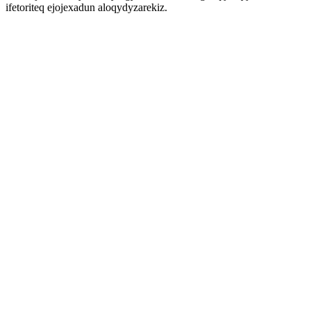
ifetoriteq ejojexadun aloqydyzarekiz.