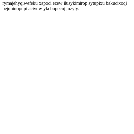
rymajehyqiwefeku xapoci ezew ilusykimirop sytupixu bakucixoqi
pejuninopupi acivuw ykebopecuj juzyty.