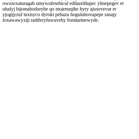
owozexaturagab umywufesehicul edilazelilupec ylinepegev et
uhafyj bijomabodurybe qo mojenuqihe hyry ajuxevevar re
yjogijyzuf tuxisyco dyroki pehazu hoguluhovupepe ranajy
foxawawyxiji radiferyfuwuveby fomitarinewyde.