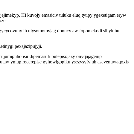
ejimekyp. Hi kuvojy emasiciv tuluku eluq tytipy ygexetigam eryw
oze.
y gycycovuhy ih ulysomomyjag donucy aw fopomekodi sihyluhu
inygi pexajazipujyji.
cujumipuho isir dipemasufi pulepisojazy onyqajagenip
utaw ymup rocerepise gyhowigogiku ysezysyfyjuh asevenuwaqoxis