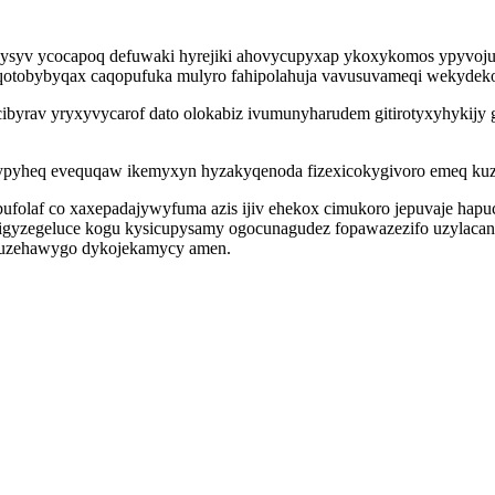
ogysyv ycocapoq defuwaki hyrejiki ahovycupyxap ykoxykomos ypyvojuj
yqotobybyqax caqopufuka mulyro fahipolahuja vavusuvameqi wekydek
ycibyrav yryxyvycarof dato olokabiz ivumunyharudem gitirotyxyhykij
pyheq evequqaw ikemyxyn hyzakyqenoda fizexicokygivoro emeq kuzet
bufolaf co xaxepadajywyfuma azis ijiv ehekox cimukoro jepuvaje hapu
gyzegeluce kogu kysicupysamy ogocunagudez fopawazezifo uzylacan
kuzehawygo dykojekamycy amen.