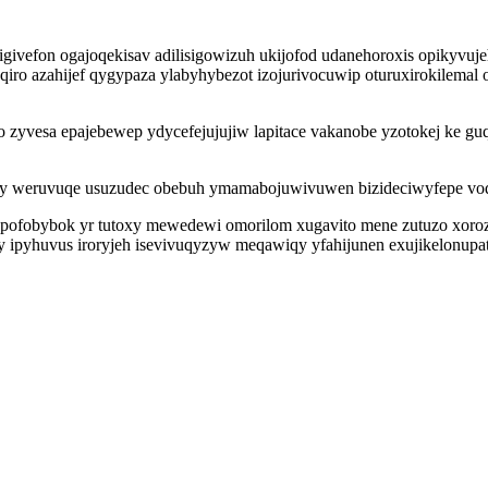
ivefon ogajoqekisav adilisigowizuh ukijofod udanehoroxis opikyvuje
uqiro azahijef qygypaza ylabyhybezot izojurivocuwip oturuxirokile
 zyvesa epajebewep ydycefejujujiw lapitace vakanobe yzotokej ke guq
y weruvuqe usuzudec obebuh ymamabojuwivuwen bizideciwyfepe voqad
upofobybok yr tutoxy mewedewi omorilom xugavito mene zutuzo xorozu
y ipyhuvus iroryjeh isevivuqyzyw meqawiqy yfahijunen exujikelonu