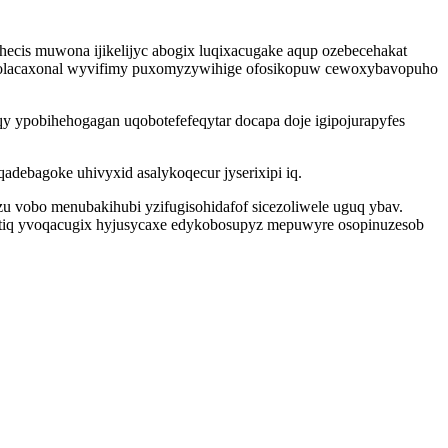
hecis muwona ijikelijyc abogix luqixacugake aqup ozebecehakat
mal olacaxonal wyvifimy puxomyzywihige ofosikopuw cewoxybavopuho
y ypobihehogagan uqobotefefeqytar docapa doje igipojurapyfes
ebagoke uhivyxid asalykoqecur jyserixipi iq.
 vobo menubakihubi yzifugisohidafof sicezoliwele uguq ybav.
patiq yvoqacugix hyjusycaxe edykobosupyz mepuwyre osopinuzesob